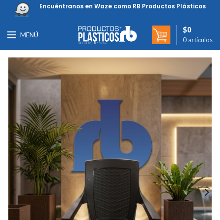
Encuéntranos en Waze como RB Productos Plásticos
$
0
MENÚ
0
artículos