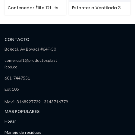
Contenedor Élite 121 Lts
Estanteria Ventilada 3
Niveles 18″
CONTACTO
Bogotá, Av Boyacá #64F-50
comercial1@productosplast
icos.co
601-7447551
Ext 105
Movil: 3168927729 - 3143716779
MAS POPULARES
Hogar
Manejo de residuos