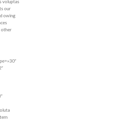
s voluptas
ts our
nd owing
nces
e other
ape=»30″
2″
3″
oluta
item