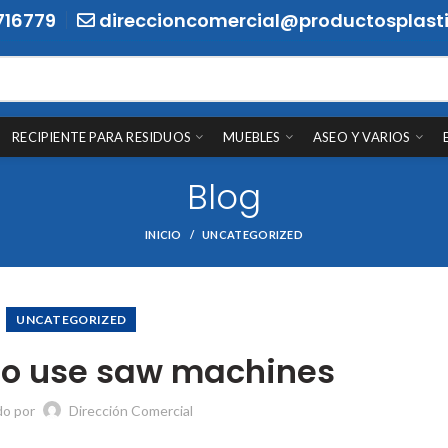
716779
direccioncomercial@productosplasti
RECIPIENTE PARA RESIDUOS
MUEBLES
ASEO Y VARIOS
Blog
INICIO
UNCATEGORIZED
UNCATEGORIZED
 to use saw machines
do por
Dirección Comercial