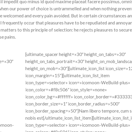
hil impedit quo minus id quod maxime placeat facere possimus, omni
, when our power of choice is untrammelled and when nothing preven
o be welcomed and every pain avoided. But in certain circumstances a
will frequently occur that pleasures have to be repudiated and annoya
atters to this principle of selection: he rejects pleasures to secur
se pains.
[ultimate_spacer height=»30″ height_on_tabs=»30″
pe=»30″
height_on_tabs_portrait=»30″ height_on_mob_landsc
height_on_mob=»30″][ultimate_icon_list icon_size=»1
icon_margin=»15″][ultimate_icon_list_item
icon_type=»selector» icon=»icomoon-WeBuild-plus»
icon_color=»#f8c506″ icon_style=»none»
icon_color_bg=»#ffffff» icon_color_border=»#33333
icon_border_size=»1″ icon_border_radius=»500″
icon_border_spacing=»50″]Nam libero tempore, cum s
nobis est[/ultimate_icon_list_item][ultimate_icon_list_
comoon-
icon_type=»selector» icon=»icomoon-WeBuild-plus»