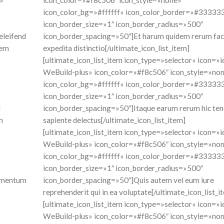
»
icon_color=»#f8c506″ icon_style=»none»
icon_color_bg=»#ffffff» icon_color_border=»#33333
icon_border_size=»1″ icon_border_radius=»500″
eleifend
icon_border_spacing=»50″]Et harum quidem rerum facil
tem
expedita distinctio[/ultimate_icon_list_item]
[ultimate_icon_list_item icon_type=»selector» icon=
WeBuild-plus» icon_color=»#f8c506″ icon_style=»no
icon_color_bg=»#ffffff» icon_color_border=»#33333
icon_border_size=»1″ icon_border_radius=»500″
d
icon_border_spacing=»50″]Itaque earum rerum hic ten
m
sapiente delectus[/ultimate_icon_list_item]
[ultimate_icon_list_item icon_type=»selector» icon=
WeBuild-plus» icon_color=»#f8c506″ icon_style=»no
icon_color_bg=»#ffffff» icon_color_border=»#33333
icon_border_size=»1″ icon_border_radius=»500″
ermentum
icon_border_spacing=»50″]Quis autem vel eum iure
reprehenderit qui in ea voluptate[/ultimate_icon_list_i
[ultimate_icon_list_item icon_type=»selector» icon=
WeBuild-plus» icon_color=»#f8c506″ icon_style=»no