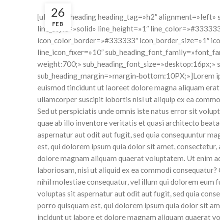
26
[ultimate_heading heading_tag=»h2″ alignment=»left»
FEB
line_style=»solid» line_height=»1″ line_color=»#33333
icon_color_border=»#333333″ icon_border_size=»1″ ic
line_icon_fixer=»10″ sub_heading_font_family=»font_fa
weight:700;» sub_heading_font_size=»desktop:16px;» 
sub_heading_margin=»margin-bottom:10PX;»]Lorem ipsum
euismod tincidunt ut laoreet dolore magna aliquam erat 
ullamcorper suscipit lobortis nisl ut aliquip ex ea com
Sed ut perspiciatis unde omnis iste natus error sit vo
quae ab illo inventore veritatis et quasi architecto bea
aspernatur aut odit aut fugit, sed quia consequuntur m
est, qui dolorem ipsum quia dolor sit amet, consectetur,
dolore magnam aliquam quaerat voluptatem. Ut enim ad 
laboriosam, nisi ut aliquid ex ea commodi consequatur? 
nihil molestiae consequatur, vel illum qui dolorem eum
voluptas sit aspernatur aut odit aut fugit, sed quia co
porro quisquam est, qui dolorem ipsum quia dolor sit am
incidunt ut labore et dolore magnam aliquam quaerat v