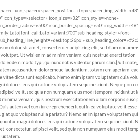
 spacer=»no_spacer» spacer_position=»top» spacer_img_width=»48
3″ icon_type=»selector» icon_size=»32″ icon_style=»none»
on_border_radius=»500″ icon_border_spacing=»50″ img_width=»48″
mily:Lato|font_call:Lato|variant:700″ sub_heading_style=»font-
sub_heading_line_height=»desktop:26px;» sub_heading_color=»#2c
 dolor sit amet, consectetuer adipiscing elit, sed diam nonumm
volutpat. Ut wisi enim ad minim veniam, quis nostrud exerci tation
modo eodem modo typi, qui nunc nobis videntur parum clari.[/ultimate
luptatem accusantium doloremque laudantium, totam rem aperiam, ea
tae vitae dicta sunt explicabo. Nemo enim ipsam voluptatem quia volu
agni dolores eos qui ratione voluptatem sequi nesciunt. Neque porro
 adipisci velit, sed quia non numquam eius modi tempora incidunt ut 
minima veniam, quis nostrum exercitationem ullam corporis suscip
Quis autem vel eum iure reprehenderit qui in ea voluptate velit ess
 fugiat quo voluptas nulla pariatur? Nemo enim ipsam voluptatem qu
nsequuntur magni dolores eos qui ratione voluptatem sequi nesciunt. 
et, consectetur, adipisci velit, sed quia non numquam eius modi tem
oluptatem.