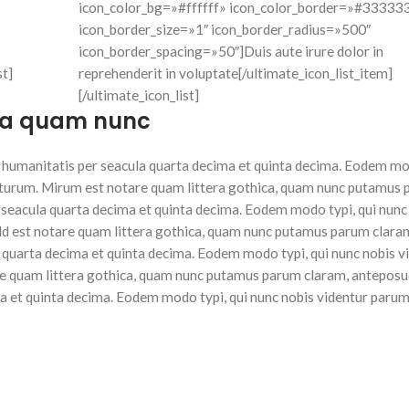
icon_color_bg=»#ffffff» icon_color_border=»#33333
icon_border_size=»1″ icon_border_radius=»500″
icon_border_spacing=»50″]Duis aute irure dolor in
st]
reprehenderit in voluptate[/ultimate_icon_list_item]
[/ultimate_icon_list]
ica quam nunc
humanitatis per seacula quarta decima et quinta decima. Eodem mo
 futurum. Mirum est notare quam littera gothica, quam nunc putamus
 seacula quarta decima et quinta decima. Eodem modo typi, qui nunc
ild est notare quam littera gothica, quam nunc putamus parum clara
 quarta decima et quinta decima. Eodem modo typi, qui nunc nobis v
are quam littera gothica, quam nunc putamus parum claram, anteposu
 et quinta decima. Eodem modo typi, qui nunc nobis videntur parum 