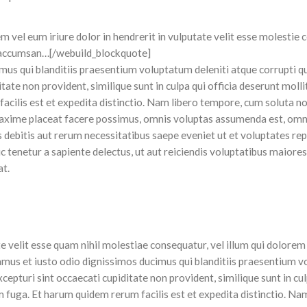
el eum iriure dolor in hendrerit in vulputate velit esse molestie 
 et accumsan…[/webuild_blockquote]
mus qui blanditiis praesentium voluptatum deleniti atque corrupti q
ate non provident, similique sunt in culpa qui officia deserunt molli
acilis est et expedita distinctio. Nam libero tempore, cum soluta no
maxime placeat facere possimus, omnis voluptas assumenda est, omn
 debitis aut rerum necessitatibus saepe eveniet ut et voluptates re
 tenetur a sapiente delectus, ut aut reiciendis voluptatibus maiores
at.
e velit esse quam nihil molestiae consequatur, vel illum qui dolore
samus et iusto odio dignissimos ducimus qui blanditiis praesentium 
cepturi sint occaecati cupiditate non provident, similique sunt in cul
m fuga. Et harum quidem rerum facilis est et expedita distinctio. Na