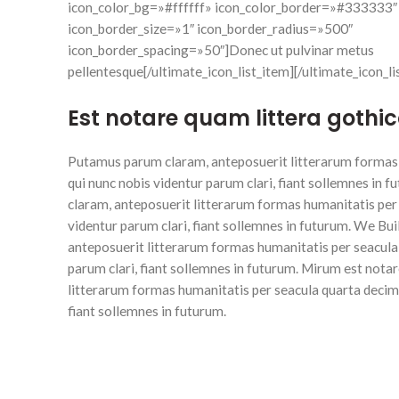
icon_color_bg=»#ffffff» icon_color_border=»#333333″
icon_border_size=»1″ icon_border_radius=»500″
icon_border_spacing=»50″]Donec ut pulvinar metus
pellentesque[/ultimate_icon_list_item][/ultimate_icon_li
Est notare quam littera goth
Putamus parum claram, anteposuerit litterarum formas 
qui nunc nobis videntur parum clari, fiant sollemnes in
claram, anteposuerit litterarum formas humanitatis per
videntur parum clari, fiant sollemnes in futurum. We Bu
anteposuerit litterarum formas humanitatis per seacula
parum clari, fiant sollemnes in futurum. Mirum est not
litterarum formas humanitatis per seacula quarta decima
fiant sollemnes in futurum.