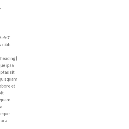
″
3e50″
y nibh
_heading]
que ipsa
ptas sit
 quisquam
labore et
it
e quam
ia
Neque
pora