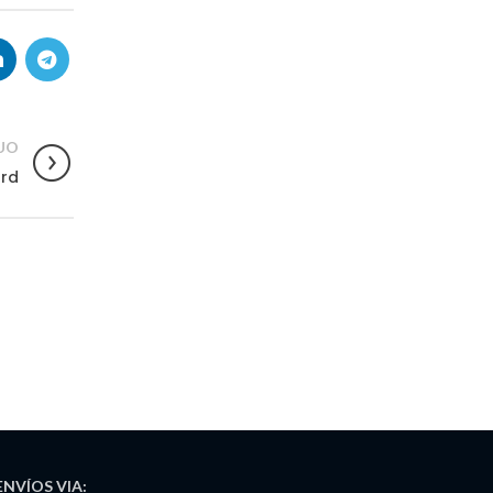
UO
ard
ENVÍOS
VIA: