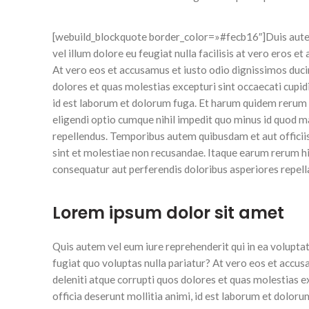
[webuild_blockquote border_color=»#fecb16″]Duis autem v
vel illum dolore eu feugiat nulla facilisis at vero eros
At vero eos et accusamus et iusto odio dignissimos duci
dolores et quas molestias excepturi sint occaecati cupidit
id est laborum et dolorum fuga. Et harum quidem rerum f
eligendi optio cumque nihil impedit quo minus id quod 
repellendus. Temporibus autem quibusdam et aut officiis
sint et molestiae non recusandae. Itaque earum rerum hic
consequatur aut perferendis doloribus asperiores repell
Lorem ipsum dolor sit amet
Quis autem vel eum iure reprehenderit qui in ea voluptat
fugiat quo voluptas nulla pariatur? At vero eos et accu
deleniti atque corrupti quos dolores et quas molestias ex
officia deserunt mollitia animi, id est laborum et doloru