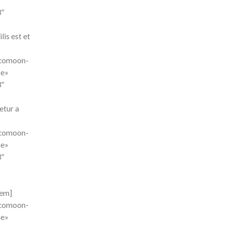
3″
is est et
»icomoon-
ne»
3″
etur a
»icomoon-
ne»
3″
tem]
»icomoon-
ne»