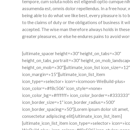
tempore, cum soluta nobis est eligendi optio cumque ni
assumenda est, omnis dolor repellendus. In a free hour
being able to do what we like best, every pleasure is t
to the claims of duty or the obligations of business it 
accepted. The wise man therefore always holds in these m
greater pleasures, or else he endures pains to avoid wor
[ultimate_spacer height=»30″ height_on_tabs=»30″
height_on_tabs_portrait=»30″ height_on_mob_landsca
height_on_mob=»30″][ultimate_icon_list icon_size=»12″
icon_margin=»15″][ultimate_icon_list_item
icon_type=»selector» icon=»icomoon-WeBuild-plus»
icon_color=»#f8c506″ icon_style=»none»
icon_color_bg=»#ffffff» icon_color_border=»#333333″
icon_border_size=»1″ icon_border_radius=»500″
icon_border_spacing=»50″]Lorem ipsum dolor sit amet,
consectetur adipiscing elit[/ultimate_icon_list_item]
[ultimate_icon_list_item icon_type=»selector» icon=»i