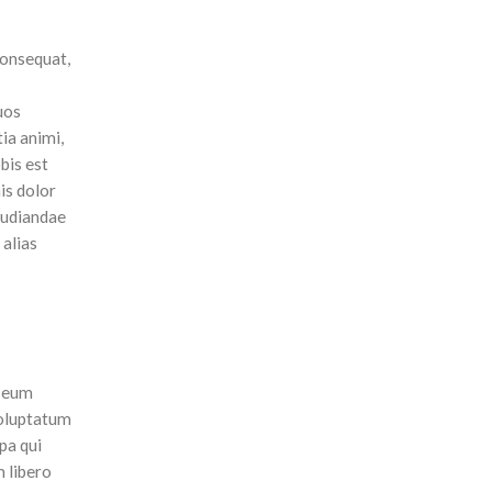
consequat,
uos
tia animi,
bis est
is dolor
pudiandae
 alias
m eum
voluptatum
pa qui
m libero