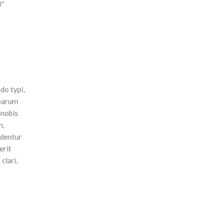
3″
do typi,
 parum
 nobis
m,
identur
erit
clari,