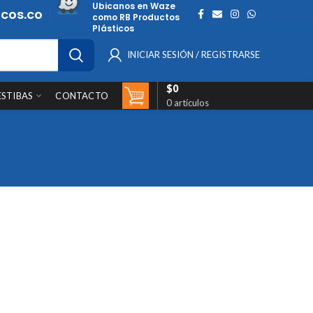
Ubicanos en Waze
cos.co
como RB Productos
Plásticos
INICIAR SESIÓN / REGISTRARSE
$
0
ESTIBAS
CONTACTO
0
artículos