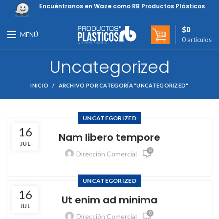
Encuéntranos en Waze como RB Productos Plásticos
$
0
MENÚ
0
artículos
Uncategorized
INICIO
ARCHIVO POR CATEGORÍA "UNCATEGORIZED"
UNCATEGORIZED
16
Nam libero tempore
JUL
0
Dirección Comercial
UNCATEGORIZED
16
Ut enim ad minima
JUL
0
Dirección Comercial