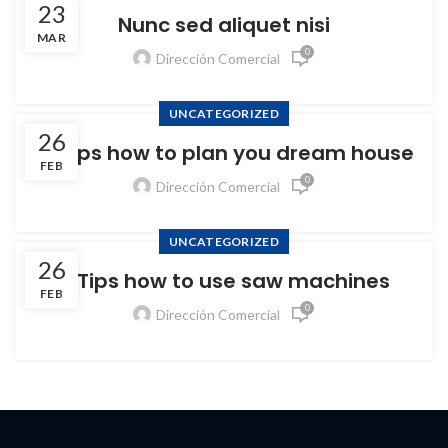
23
Nunc sed aliquet nisi
MAR
0
Dirección Comercial
UNCATEGORIZED
26
10 Tips how to plan you dream house
FEB
0
Dirección Comercial
UNCATEGORIZED
26
5 Tips how to use saw machines
FEB
0
Dirección Comercial