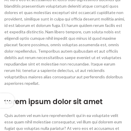
blanditiis praesentium voluptatum deleniti atque corrupti quos
dolores et quas molestias excepturi sint occaecati cupiditate non
provident, similique sunt in culpa qui officia deserunt mollitia animi,
id est laborum et dolorum fuga. Et harum quidem rerum facilis est
et expedita distinctio. Nam libero tempore, cum soluta nobis est
eligendi optio cumque nihil impedit quo minus id quod maxime
placeat facere possimus, omnis voluptas assumenda est, omnis
dolor repellendus. Temporibus autem quibusdam et aut officiis
debitis aut rerum necessitatibus saepe eveniet ut et voluptates
repudiandae sint et molestiae non recusandae. Itaque earum
rerum hic tenetur a sapiente delectus, ut aut reiciendis
voluptatibus maiores alias consequatur aut perferendis doloribus
asperiores repellat.
Lorem ipsum dolor sit amet
Quis autem vel eum iure reprehenderit qui in ea voluptate velit
esse quam nihil molestiae consequatur, vel illum qui dolorem eum
fugiat quo voluptas nulla pariatur? At vero eos et accusamus et