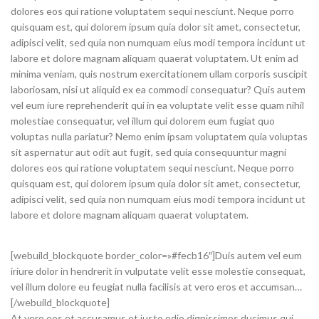
dolores eos qui ratione voluptatem sequi nesciunt. Neque porro
quisquam est, qui dolorem ipsum quia dolor sit amet, consectetur,
adipisci velit, sed quia non numquam eius modi tempora incidunt ut
labore et dolore magnam aliquam quaerat voluptatem. Ut enim ad
minima veniam, quis nostrum exercitationem ullam corporis suscipit
laboriosam, nisi ut aliquid ex ea commodi consequatur? Quis autem
vel eum iure reprehenderit qui in ea voluptate velit esse quam nihil
molestiae consequatur, vel illum qui dolorem eum fugiat quo
voluptas nulla pariatur? Nemo enim ipsam voluptatem quia voluptas
sit aspernatur aut odit aut fugit, sed quia consequuntur magni
dolores eos qui ratione voluptatem sequi nesciunt. Neque porro
quisquam est, qui dolorem ipsum quia dolor sit amet, consectetur,
adipisci velit, sed quia non numquam eius modi tempora incidunt ut
labore et dolore magnam aliquam quaerat voluptatem.
[webuild_blockquote border_color=»#fecb16″]Duis autem vel eum
iriure dolor in hendrerit in vulputate velit esse molestie consequat,
vel illum dolore eu feugiat nulla facilisis at vero eros et accumsan…
[/webuild_blockquote]
At vero eos et accusamus et iusto odio dignissimos ducimus qui