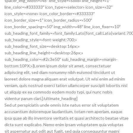
spacer_img_width=»48″ line_style=»solid» line_height=»1″
line_color=»#333333″ icon_type=»selector» icon_size=»32″
icon_style=»none» icon_color_border=»#333333″
icon_border_size=»1″ icon_border_radius=»500″
icon_border_spacing=»50″ img_width=»48″ line_icon_fixer=»10″
sub_heading_font_family=»font_family:Lato|font_call:Lato|variant:70
sub_heading_style=»font-weight:700;»
sub_heading_font_size=»desktop:16px;»
sub_heading_line_height=»desktop:26px;»
sub_heading_color=»#2c3e50″ sub_heading_margin=»margin-
bottom:10PX;»]Lorem ipsum dolor sit amet, consectetuer
adipiscing elit, sed diam nonummy nibh euismod tincidunt ut
laoreet dolore magna aliquam erat volutpat. Ut wisi enim ad minim
veniam, quis nostrud exerci tation ullamcorper suscipit lobortis nisl
ut aliquip ex ea commodo eodem modo typi, qui nunc nobis
videntur parum clari.[/ultimate_heading]
Sed ut perspiciatis unde omnis iste natus error sit voluptatem
accusantium doloremque laudantium, totam rem aperiam, eaque
ipsa quae ab illo inventore veritatis et quasi architecto beatae vitae
dicta sunt explicabo. Nemo enim ipsam voluptatem quia voluptas
sit aspernatur aut odit aut fugit, sed quia consequuntur magni