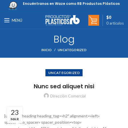
Encuéntranos en Waze como RB Productos Plásticos
$
0
MENÚ
0
artículos
Blog
INICIO
UNCATEGORIZED
UNCATEGORIZED
Nunc sed aliquet nisi
Dirección Comercial
23
[ultimate_heading heading_tag=»h2″ alignment=»left»
MAR
spacer=»no_spacer» spacer_position=»top»