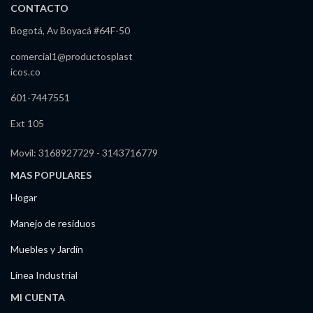
CONTACTO
Bogotá, Av Boyacá #64F-50
comercial1@productosplast
icos.co
601-7447551
Ext 105
Movil: 3168927729 - 3143716779
MAS POPULARES
Hogar
Manejo de residuos
Muebles y Jardín
Línea Industrial
MI CUENTA