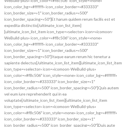
WeBuild-plus» icon_color=»#f8c506″ icon_style=»none»
icon_color_bg=»#ffffff» icon_color_border=»#333333″
icon_border_size=»1″ icon_border_radius=»500″
icon_border_spacing=»50″]Et harum quidem rerum facilis est et
expedita distinctio[/ultimate_icon_list_item]
[ultimate_icon_list_item icon_type=»selector» icon=»icomoon-
WeBuild-plus» icon_color=»#f8c506″ icon_style=»none»
icon_color_bg=»#ffffff» icon_color_border=»#333333″
icon_border_size=»1″ icon_border_radius=»500″
icon_border_spacing=»50″]Itaque earum rerum hic tenetur a
sapiente delectus[/ultimate_icon_list_item][ultimate_icon_list_item
icon_type=»selector» icon=»icomoon-WeBuild-plus»
icon_color=»#f8c506″ icon_style=»none» icon_color_bg=»#ffffff»
icon_color_border=»#333333″ icon_border_size=»1″
icon_border_radius=»500″ icon_border_spacing=»50″]Quis autem
vel eum iure reprehenderit qui in ea
voluptate[/ultimate_icon_list_item][ultimate_icon_list_item
icon_type=»selector» icon=»icomoon-WeBuild-plus»
icon_color=»#f8c506″ icon_style=»none» icon_color_bg=»#ffffff»
icon_color_border=»#333333″ icon_border_size=»1″
icon_border_radius=»500″ icon_border_spacing=»50″]Duis aute