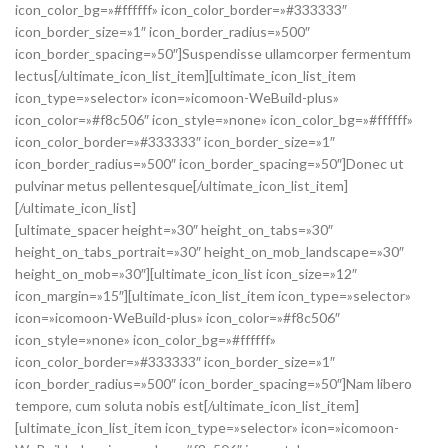
icon_color_bg=»#ffffff» icon_color_border=»#333333″
icon_border_size=»1″ icon_border_radius=»500″
icon_border_spacing=»50″]Suspendisse ullamcorper fermentum
lectus[/ultimate_icon_list_item][ultimate_icon_list_item
icon_type=»selector» icon=»icomoon-WeBuild-plus»
icon_color=»#f8c506″ icon_style=»none» icon_color_bg=»#ffffff»
icon_color_border=»#333333″ icon_border_size=»1″
icon_border_radius=»500″ icon_border_spacing=»50″]Donec ut
pulvinar metus pellentesque[/ultimate_icon_list_item]
[/ultimate_icon_list]
[ultimate_spacer height=»30″ height_on_tabs=»30″
height_on_tabs_portrait=»30″ height_on_mob_landscape=»30″
height_on_mob=»30″][ultimate_icon_list icon_size=»12″
icon_margin=»15″][ultimate_icon_list_item icon_type=»selector»
icon=»icomoon-WeBuild-plus» icon_color=»#f8c506″
icon_style=»none» icon_color_bg=»#ffffff»
icon_color_border=»#333333″ icon_border_size=»1″
icon_border_radius=»500″ icon_border_spacing=»50″]Nam libero
tempore, cum soluta nobis est[/ultimate_icon_list_item]
[ultimate_icon_list_item icon_type=»selector» icon=»icomoon-