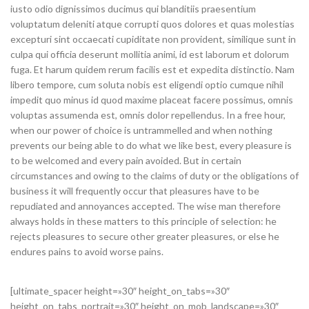
iusto odio dignissimos ducimus qui blanditiis praesentium
voluptatum deleniti atque corrupti quos dolores et quas molestias
excepturi sint occaecati cupiditate non provident, similique sunt in
culpa qui officia deserunt mollitia animi, id est laborum et dolorum
fuga. Et harum quidem rerum facilis est et expedita distinctio. Nam
libero tempore, cum soluta nobis est eligendi optio cumque nihil
impedit quo minus id quod maxime placeat facere possimus, omnis
voluptas assumenda est, omnis dolor repellendus. In a free hour,
when our power of choice is untrammelled and when nothing
prevents our being able to do what we like best, every pleasure is
to be welcomed and every pain avoided. But in certain
circumstances and owing to the claims of duty or the obligations of
business it will frequently occur that pleasures have to be
repudiated and annoyances accepted. The wise man therefore
always holds in these matters to this principle of selection: he
rejects pleasures to secure other greater pleasures, or else he
endures pains to avoid worse pains.
[ultimate_spacer height=»30″ height_on_tabs=»30″
height_on_tabs_portrait=»30″ height_on_mob_landscape=»30″