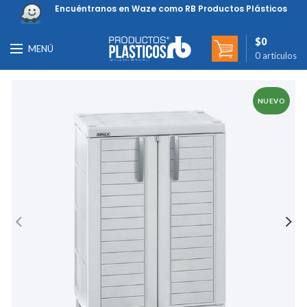
Encuéntranos en Waze como RB Productos Plásticos
$
0
MENÚ
0
artículos
NUEVO