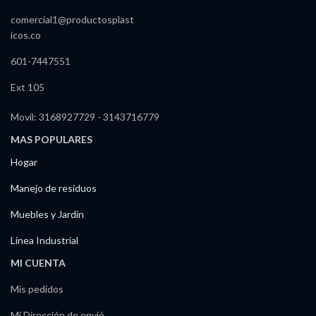
comercial1@productosplast
icos.co
601-7447551
Ext 105
Movil: 3168927729 - 3143716779
MAS POPULARES
Hogar
Manejo de residuos
Muebles y Jardín
Línea Industrial
MI CUENTA
Mis pedidos
Mi Dirección de envió