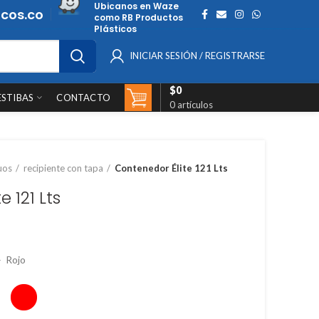
Ubicanos en Waze
cos.co
como RB Productos
Plásticos
INICIAR SESIÓN / REGISTRARSE
$
0
ESTIBAS
CONTACTO
0
artículos
uos
recipiente con tapa
Contenedor Élite 121 Lts
 121 Lts
 Rojo