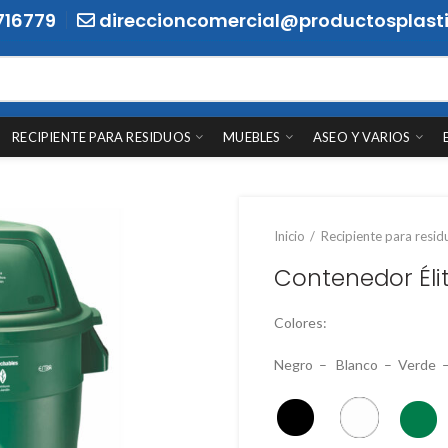
716779
direccioncomercial@productosplasti
RECIPIENTE PARA RESIDUOS
MUEBLES
ASEO Y VARIOS
Inicio
Recipiente para resid
Contenedor Élite
Colores:
Negro – Blanco – Verde –