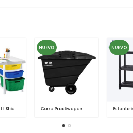
NUEVO
NUEVO
til Shia
Carro Practiwagon
Estanteri
Jumbo 1.525 Lts
Niveles 1