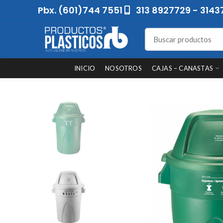
Pbx. (601)744 7551
313 8927729 - 3143
INICIO
NOSOTROS
CAJAS – CANASTAS