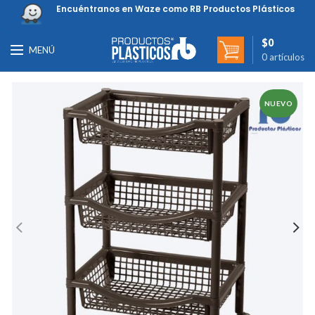
Encuéntranos en Waze como RB Productos Plásticos
$
0
MENÚ
0
artículos
NUEVO