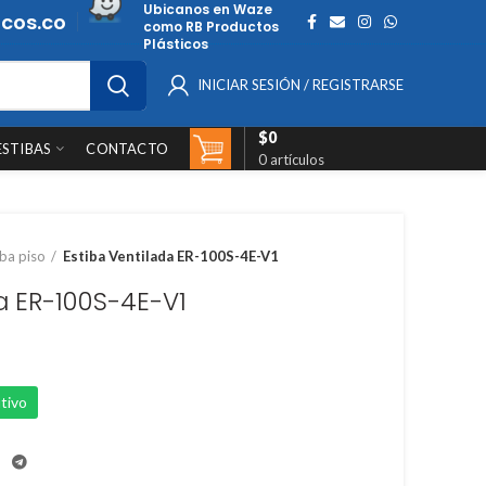
Ubicanos en Waze
cos.co
como RB Productos
Plásticos
INICIAR SESIÓN / REGISTRARSE
$
0
ESTIBAS
CONTACTO
0
artículos
iba piso
Estiba Ventilada ER-100S-4E-V1
a ER-100S-4E-V1
tivo