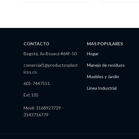
mojado
CONTACTO
MAS POPULARES
Bogotá, Av Boyacá #64F-50
Hogar
comercial1@productosplast
Manejo de residuos
icos.co
Muebles y Jardín
601-7447551
Línea Industrial
Ext 105
Movil: 3168927729 -
3143716779