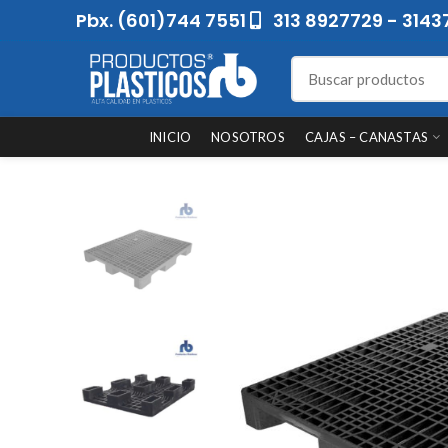
Pbx. (601)744 7551
313 8927729 - 3143
INICIO
NOSOTROS
CAJAS – CANASTAS