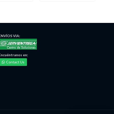
ENVÍOS
VIA:
Encuéntranos
en:
Contact Us
Maria Irma Delgado
Ventas/Pedidos
Lejos