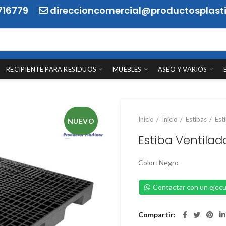
716779
direccioncomercial@productosplasti
RECIPIENTE PARA RESIDUOS
MUEBLES
ASEO Y VARIOS
Inicio
Inicio
Estibas
Est
NUEVO
Estiba Ventilad
Color: Negro
Contactar con un ejecu
Compartir