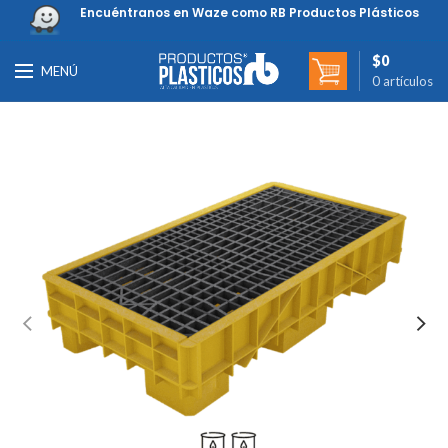
Encuéntranos en Waze como RB Productos Plásticos
$
0
MENÚ
0
artículos