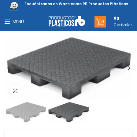
Encuéntranos en Waze como RB Productos Plásticos
$
0
MENÚ
0
artículos
Clic para ampliar