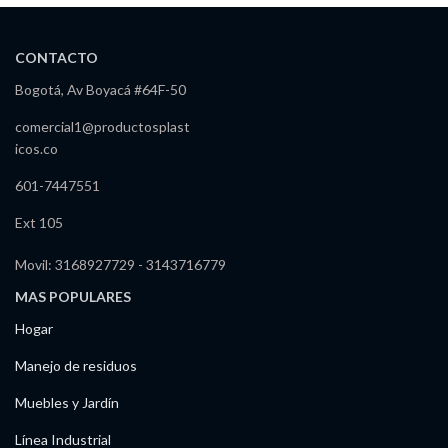
CONTACTO
Bogotá, Av Boyacá #64F-50
comercial1@productosplast
icos.co
601-7447551
Ext 105
Movil: 3168927729 - 3143716779
MAS POPULARES
Hogar
Manejo de residuos
Muebles y Jardín
Línea Industrial