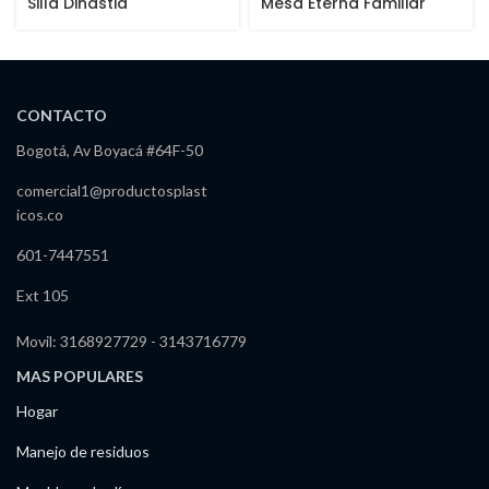
Silla Dinastia
Mesa Eterna Familiar
CONTACTO
Bogotá, Av Boyacá #64F-50
comercial1@productosplast
icos.co
601-7447551
Ext 105
Movil: 3168927729 - 3143716779
MAS POPULARES
Hogar
Manejo de residuos