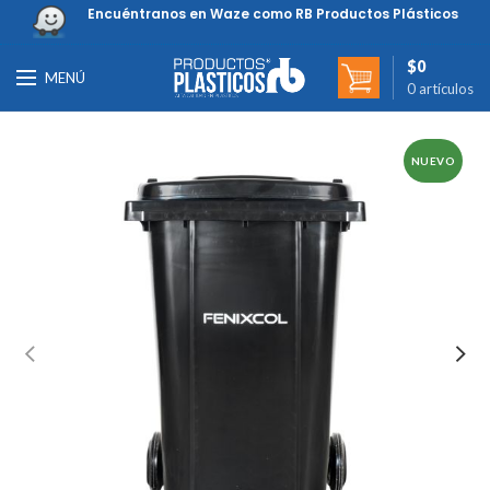
Encuéntranos en Waze como RB Productos Plásticos
$
0
MENÚ
0
artículos
NUEVO