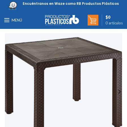
Encuéntranos en Waze como RB Productos Plásticos
$
0
MENÚ
0
artículos