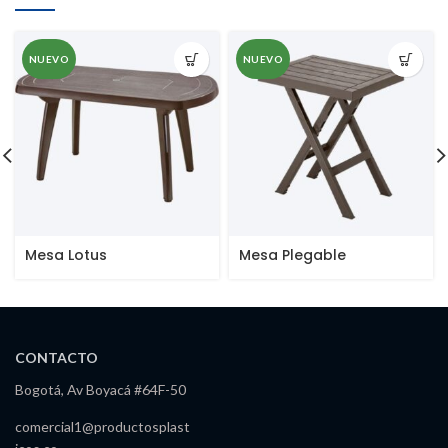
NUEVO
NUEVO
Mesa Lotus
Mesa Plegable
Cuadrada
CONTACTO
Bogotá, Av Boyacá #64F-50
comercial1@productosplast