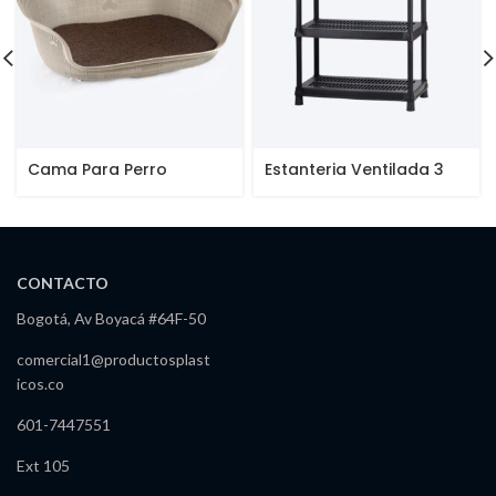
Cama Para Perro
Estanteria Ventilada 3
Niveles 18″
CONTACTO
Bogotá, Av Boyacá #64F-50
comercial1@productosplast
icos.co
601-7447551
Ext 105