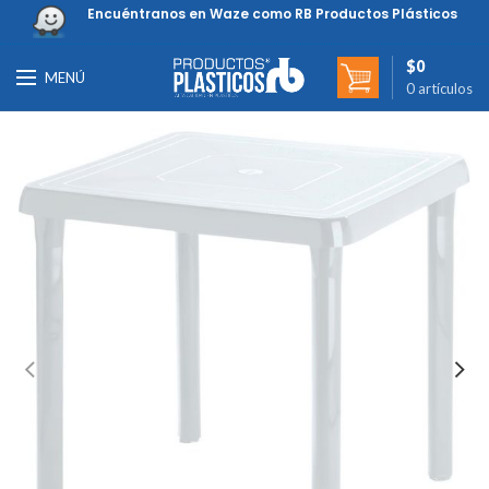
Encuéntranos en Waze como RB Productos Plásticos
$
0
MENÚ
0
artículos