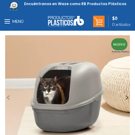
Encuéntranos en Waze como RB Productos Plásticos
$
0
MENÚ
0
artículos
NUEVO