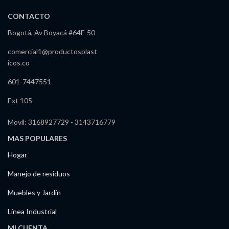
CONTACTO
Bogotá, Av Boyacá #64F-50
comercial1@productosplast
icos.co
601-7447551
Ext 105
Movil: 3168927729 - 3143716779
MAS POPULARES
Hogar
Manejo de residuos
Muebles y Jardín
Línea Industrial
MI CUENTA