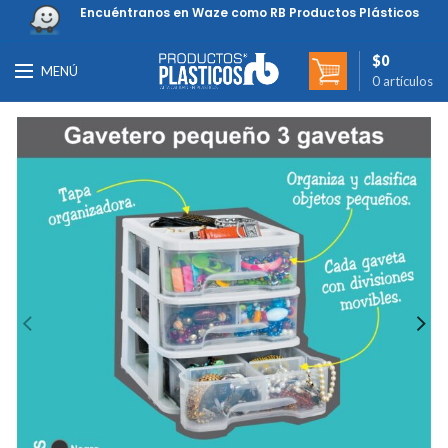
Encuéntranos en Waze como RB Productos Plásticos
$
0
MENÚ
0
artículos