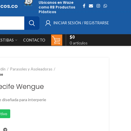
Ubicanos en Waze
cos.co
como RB Productos
Plásticos
INICIAR SESIÓN / REGISTRARSE
$
0
ESTIBAS
CONTACTO
0
artículos
rdín
Parasoles y Asoleadoras
ue
recife Wengue
 diseñada para interperie
tivo