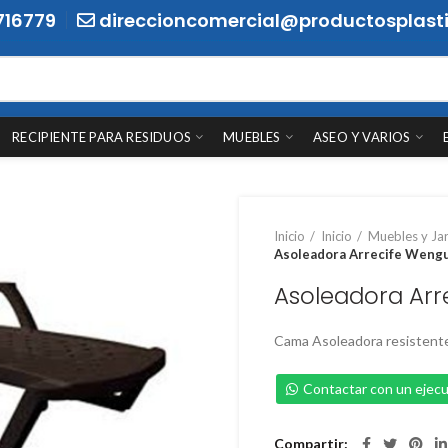
716779
direccioncomercial@productosplasti
RECIPIENTE PARA RESIDUOS
MUEBLES
ASEO Y VARIOS
Inicio
Inicio
Muebles y Ja
Asoleadora Arrecife Weng
Asoleadora Ar
Cama Asoleadora resistente
Contactar con un ejecu
Compartir