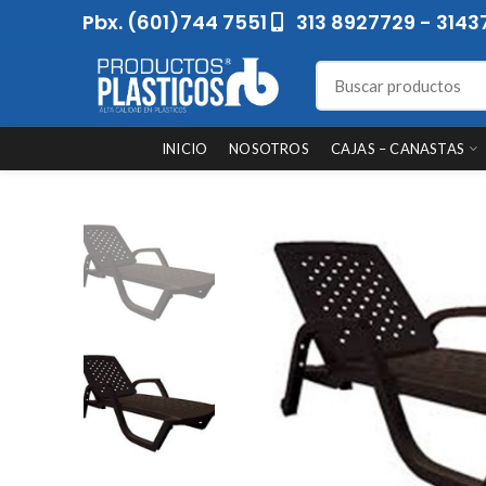
Pbx. (601)744 7551
313 8927729 - 3143
INICIO
NOSOTROS
CAJAS – CANASTAS