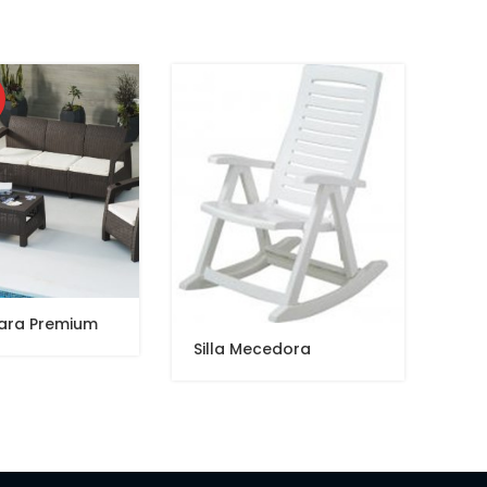
rara Premium
Aso
Bla
Silla Mecedora