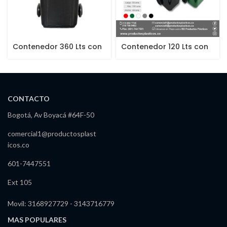
Contenedor 360 Lts con
Contenedor 120 Lts con
Ruedas
Ruedas
CONTACTO
Bogotá, Av Boyacá #64F-50
comercial1@productosplast
icos.co
601-7447551
Ext 105
Movil: 3168927729 - 3143716779
MAS POPULARES