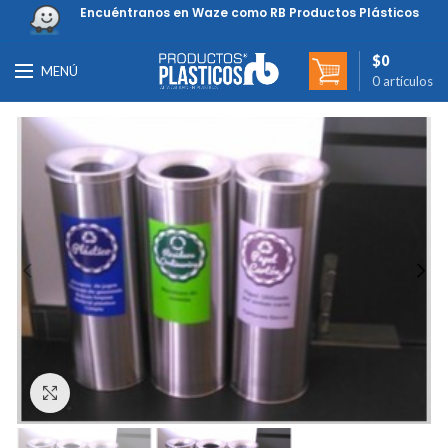
Encuéntranos en Waze como RB Productos Plásticos
$
0
MENÚ
0
artículos
Clic para ampliar