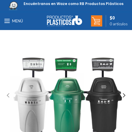
Encuéntranos en Waze como RB Productos Plásticos
$
0
MENÚ
0
artículos