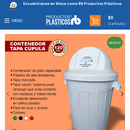
Encuéntranos en Waze como RB Productos Plásticos
$
0
MENÚ
0
artículos
NUEVO