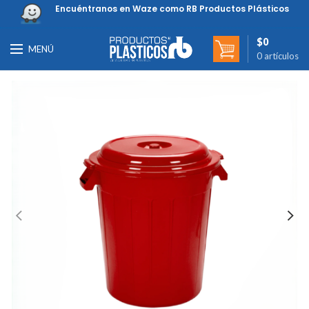
Encuéntranos en Waze como RB Productos Plásticos
$
0
MENÚ
0
artículos