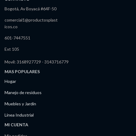
Bogotá, Av Boyacá #64F-50
comercial1@productosplast
icos.co
601-7447551
Ext 105
Movil: 3168927729 - 3143716779
MAS POPULARES
Hogar
Manejo de residuos
Muebles y Jardín
Línea Industrial
MI CUENTA
Mis pedidos