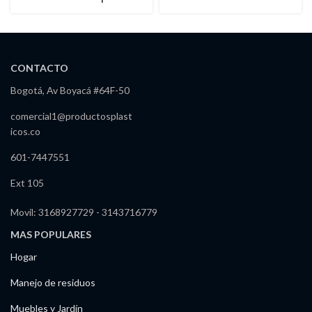
Apariencia Rattan
Niveles 18″
CONTACTO
Bogotá, Av Boyacá #64F-50
comercial1@productosplast
icos.co
601-7447551
Ext 105
Movil: 3168927729 - 3143716779
MAS POPULARES
Hogar
Manejo de residuos
Muebles y Jardín