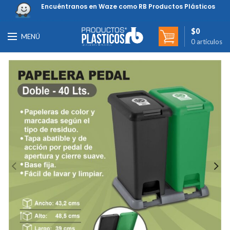
Encuéntranos en Waze como RB Productos Plásticos
$
0
MENÚ
0
artículos