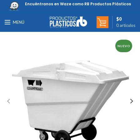
Encuéntranos en Waze como RB Productos Plásticos
$
0
MENÚ
0
artículos
NUEVO