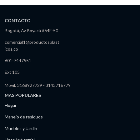
CONTACTO
Bogotá, Av Boyacá #64F-50
comercial1@productosplast
icos.co
601-7447551
Ext 105
Movil: 3168927729 - 3143716779
MAS POPULARES
Hogar
Manejo de residuos
Muebles y Jardín
Línea Industrial