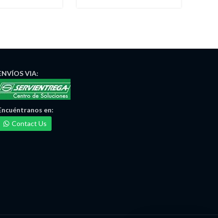
Ta
ENVÍOS
VIA:
Encuéntranos
en:
Contact Us