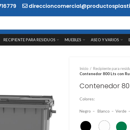
716779
direccioncomercial@productosplasti
RECIPIENTE PARA RESIDUOS
MUEBLES
ASEO Y VARIOS
Inicio
Recipiente para resid
Contenedor 800 Lts con R
Contenedor 80
Colores:
Negro – Blanco – Verde –