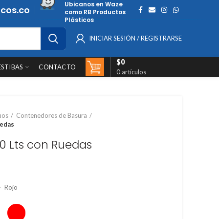
Ubicanos en Waze
cos.co
como RB Productos
Plásticos
INICIAR SESIÓN / REGISTRARSE
$
0
ESTIBAS
CONTACTO
0
artículos
uos
Contenedores de Basura
uedas
0 Lts con Ruedas
 Rojo