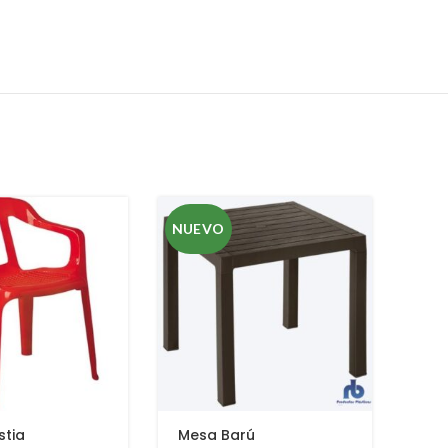
NUEVO
stia
Mesa Barú
Est