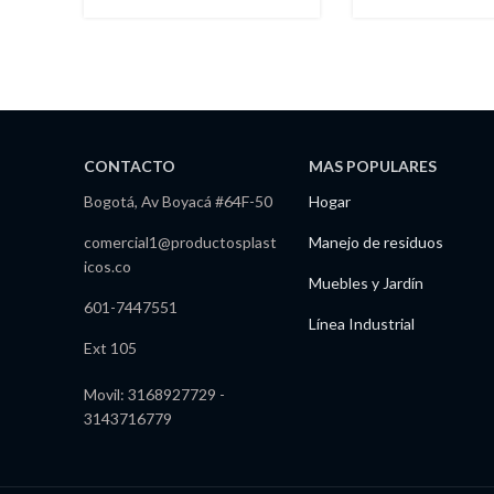
53 Lts Eco
Abierta MP-06
CONTACTO
MAS POPULARES
Bogotá, Av Boyacá #64F-50
Hogar
comercial1@productosplast
Manejo de residuos
icos.co
Muebles y Jardín
601-7447551
Línea Industrial
Ext 105
Movil: 3168927729 -
3143716779