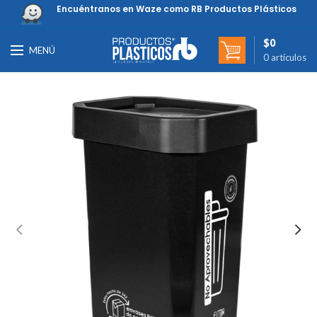
Encuéntranos en Waze como RB Productos Plásticos
$
0
MENÚ
0
artículos