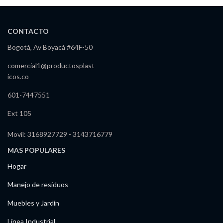
CONTACTO
Bogotá, Av Boyacá #64F-50
comercial1@productosplast
icos.co
601-7447551
Ext 105
Movil: 3168927729 - 3143716779
MAS POPULARES
Hogar
Manejo de residuos
Muebles y Jardín
Línea Industrial