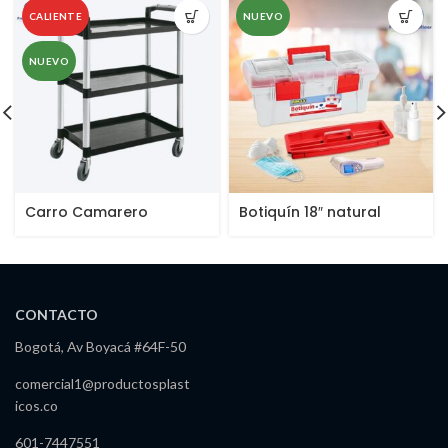
CALIENTE
NUEVO
NUEVO
Carro Camarero
Botiquín 18″ natural
Pequeño
CONTACTO
Bogotá, Av Boyacá #64F-50
comercial1@productosplast
icos.co
601-7447551