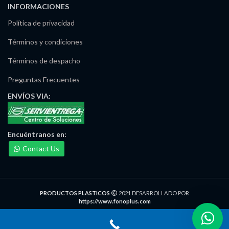
INFORMACIONES
Política de privacidad
Términos y condiciones
Términos de despacho
Preguntas Frecuentes
ENVÍOS
VIA:
Encuéntranos
en:
Maria Irma Delgado
Contact Us
Ventas/Pedidos
Lejos
José Noriega
Ventas/Pedidos
PRODUCTOS PLASTICOS
2021 DESARROLLADO POR
Lejos
https://www.fonoplus.com