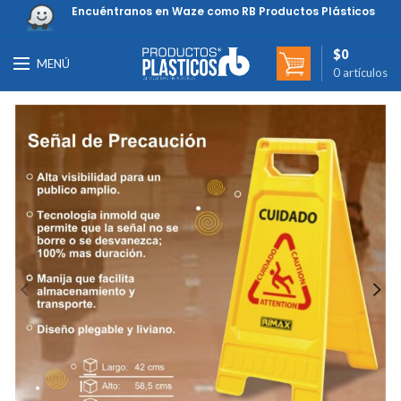
Encuéntranos en Waze como RB Productos Plásticos
$
0
MENÚ
0
artículos