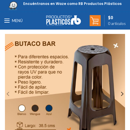
Encuéntranos en Waze como RB Productos Plásticos
$
0
MENÚ
0
artículos