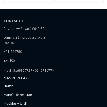
Grandes
CONTACTO
Bogotá, Av Boyacá #64F-50
comercial1@productosplast
icos.co
601-7447551
Ext 105
Movil: 3168927729 - 3143716779
MAS POPULARES
Hogar
Manejo de residuos
Muebles y Jardín