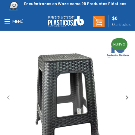
Encuéntranos en Waze como RB Productos Plásticos
$
0
MENÚ
0
artículos
NUEVO