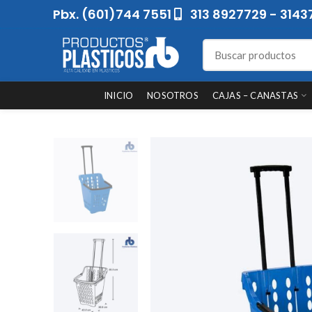
Pbx. (601)744 7551
313 8927729 - 3143
INICIO
NOSOTROS
CAJAS – CANASTAS