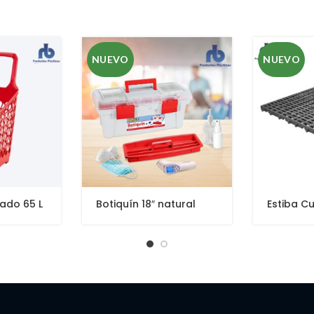
NUEVO
NUEVO
ado 65 L
Botiquín 18″ natural
Estiba C
60 x 60