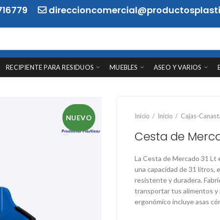
716779
direccioncomercial@productosplasti
RECIPIENTE PARA RESIDUOS
MUEBLES
ASEO Y VARIOS
Inicio
Inicio
Cajas-Canast
NUEVO
Cesta de Merca
La Cesta de Mercado 31 Lt e
una capacidad de 31 litros, 
resistente y duradera. Fabric
transportar tus alimentos 
ergonómico incluye asas cóm