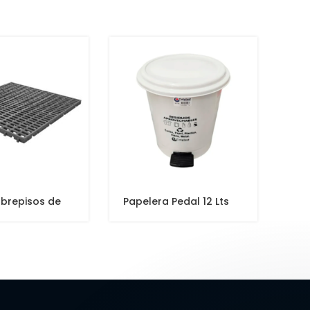
NUE
ubrepisos de
Papelera Pedal 12 Lts
Est
Redonda
Niv