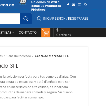
Ubicanos en Waze
cos.co
como RB Productos
Plásticos
INICIAR SESIÓN / REGISTRARSE
$
0
ESTIBAS
CONTACTO
0
artículos
as
Canasta Mercado
Cesta de Mercado 31 L
do 31 L
s la solución perfecta para tus compras diarias. Con
esta cesta es espaciosa y está diseñada para ser
ada en materiales de alta calidad, es ideal para
y productos de manera cómoda y segura. Su diseño
odas para facilitar su manejo.