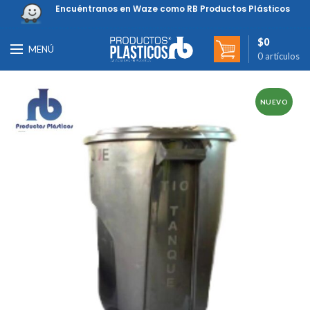
Encuéntranos en Waze como RB Productos Plásticos
$
0
MENÚ
0
artículos
NUEVO