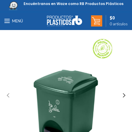
Encuéntranos en Waze como RB Productos Plásticos
$
0
MENÚ
0
artículos